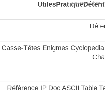
Utiles
Pratique
Détent
termes associés:
bureau, se
Déte
Casse-Têtes
Enigmes
Cyclopedia 
Cha
Référence
IP Doc
ASCII Table
Te