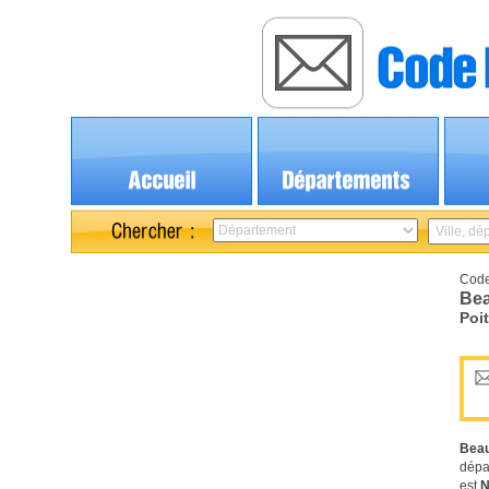
Code
Bea
Poi
Beau
dépa
est
N