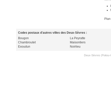
Plan
Codes postaux d'autres villes des Deux-Sèvres :
Bougon
La Peyratte
Chambroutet
Maisontiers
Exoudun
Noirlieu
Deux-Sèvres (Poitou-