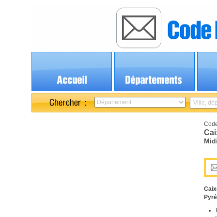
Code
Cai
Mid
Caix
Pyr