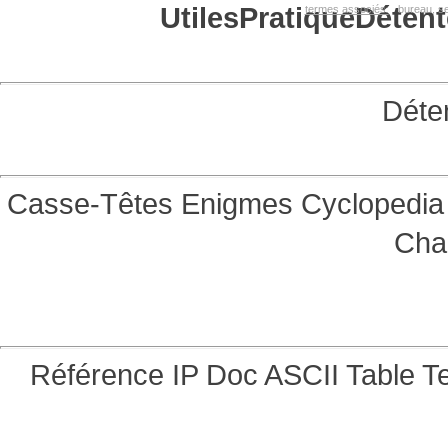
Utiles
Pratique
Détent
termes associés:
bureau, se
Déte
Casse-Têtes
Enigmes
Cyclopedia 
Cha
Référence
IP Doc
ASCII Table
Te