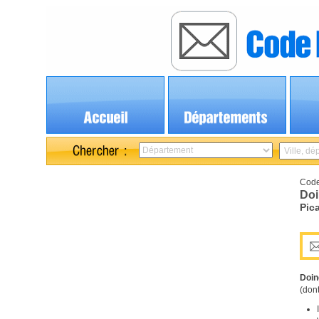
Code
Doi
Pic
Doin
(dont