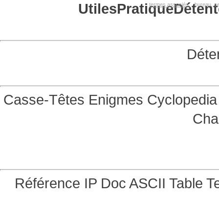
Utiles
Pratique
Détent
termes associés:
bureau, se
Déte
Casse-Têtes
Enigmes
Cyclopedia 
Cha
Référence
IP Doc
ASCII Table
Te