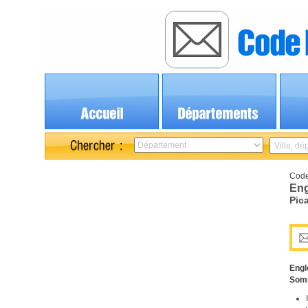
Code
Eng
Pic
Engl
Som