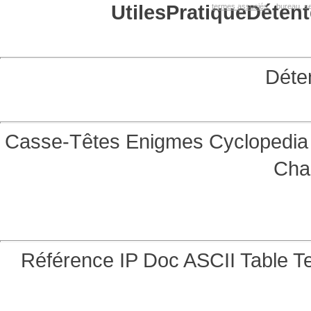
Utiles
Pratique
Détent
termes associés:
bureau, se
Déte
Casse-Têtes
Enigmes
Cyclopedia 
Cha
Référence
IP Doc
ASCII Table
Te