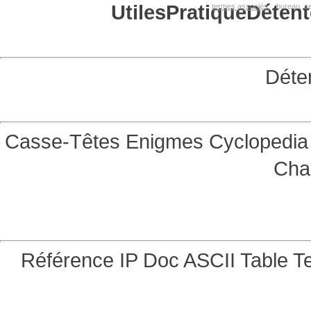
Utiles
Pratique
Détent
termes associés:
bureau, se
Déte
Casse-Têtes
Enigmes
Cyclopedia 
Cha
Référence
IP Doc
ASCII Table
Te