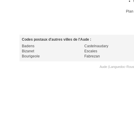
Plan
Codes postaux d'autres villes de l'Aude :
Badens
Castelnaudary
Bizanet
Escales
Bourigeole
Fabrezan
Aude (Languedoc-Rouss