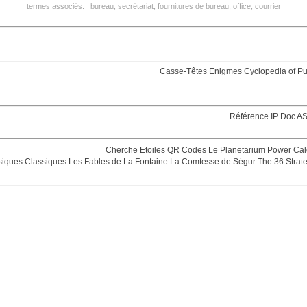
termes associés:
bureau, secrétariat, fournitures de bureau, office, courrier
Casse-Têtes
Enigmes
Cyclopedia of Pu
Référence
IP Doc
AS
Cherche Etoiles
QR Codes
Le Planetarium
Power Cal
siques
Classiques
Les Fables de La Fontaine
La Comtesse de Ségur
The 36 Strat