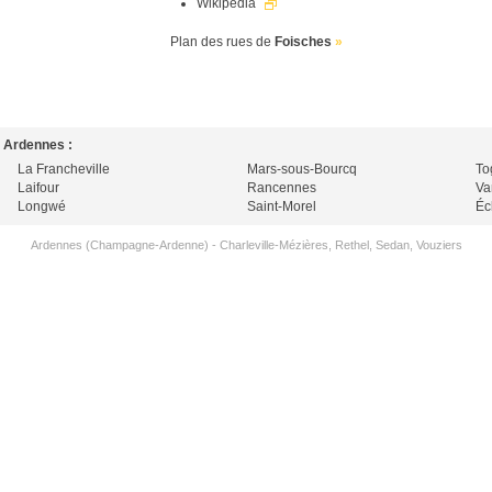
Wikipedia
Plan des rues de
Foisches
»
s Ardennes :
La Francheville
Mars-sous-Bourcq
To
Laifour
Rancennes
Va
Longwé
Saint-Morel
Éc
Ardennes (Champagne-Ardenne)
-
Charleville-Mézières
,
Rethel
,
Sedan
,
Vouziers