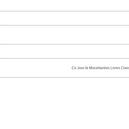
Ce Jour-là
Miscellanées
Livres
Clas