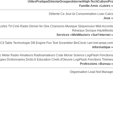
Utiles
Pratique
Détente
Groupes
Internet
High-Tech
Culture
Pro
Famille-Amis »
Loisirs »
Détente
Ce Jour-là
Consommation
Loan Calcs
Jeux »
zzles
TV-Ciné-Radio
Dinner for One
Chansons-Musique
Séquenceur Midi
Accords
Réseaux Sociaux
HackWords
Services »
WebMasters »
Surf Internet »
CII Table
Technologie
DB Engine
Fun
Text Scrambler
BinClock
I am lost
qnwp.com
Informatique »
c
Metar
Radio-Amateurs
Radioamateurs
Code Morse
Science
LogiFlash
Fonctions
egies
Dictionnaires
Dictio.fr
Education
Chefs d'Oeuvre
LogiFlash
Fonctions
Thèmes
Professions »
Bureau »
Organisation
Lead Not Manage