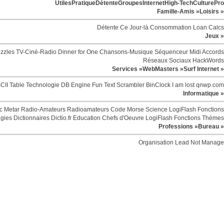
Utiles
Pratique
Détente
Groupes
Internet
High-Tech
Culture
Pro
Famille-Amis »
Loisirs »
Détente
Ce Jour-là
Consommation
Loan Calcs
Jeux »
zzles
TV-Ciné-Radio
Dinner for One
Chansons-Musique
Séquenceur Midi
Accords
Réseaux Sociaux
HackWords
Services »
WebMasters »
Surf Internet »
CII Table
Technologie
DB Engine
Fun
Text Scrambler
BinClock
I am lost
qnwp.com
Informatique »
c
Metar
Radio-Amateurs
Radioamateurs
Code Morse
Science
LogiFlash
Fonctions
egies
Dictionnaires
Dictio.fr
Education
Chefs d'Oeuvre
LogiFlash
Fonctions
Thèmes
Professions »
Bureau »
Organisation
Lead Not Manage