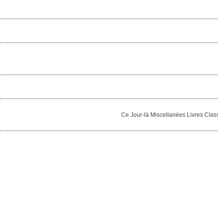
Ce Jour-là
Miscellanées
Livres
Clas