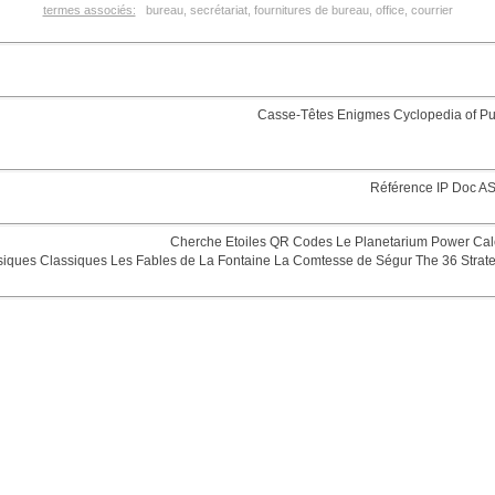
termes associés:
bureau, secrétariat, fournitures de bureau, office, courrier
Casse-Têtes
Enigmes
Cyclopedia of Pu
Référence
IP Doc
AS
Cherche Etoiles
QR Codes
Le Planetarium
Power Cal
siques
Classiques
Les Fables de La Fontaine
La Comtesse de Ségur
The 36 Strat