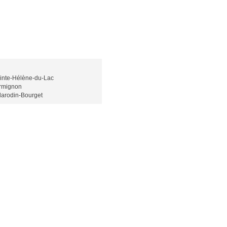
inte-Hélène-du-Lac
rmignon
llarodin-Bourget