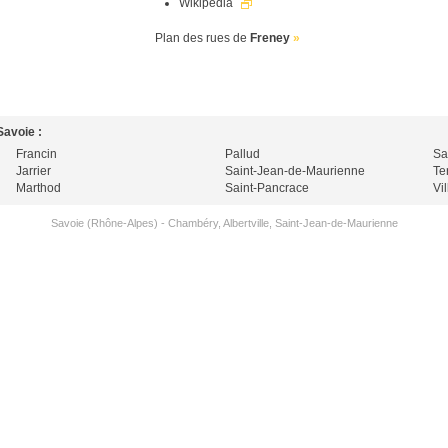
Wikipedia
Plan des rues de
Freney
»
Savoie :
Francin
Pallud
Sa
Jarrier
Saint-Jean-de-Maurienne
Te
Marthod
Saint-Pancrace
Vi
Savoie (Rhône-Alpes)
-
Chambéry
,
Albertville
,
Saint-Jean-de-Maurienne