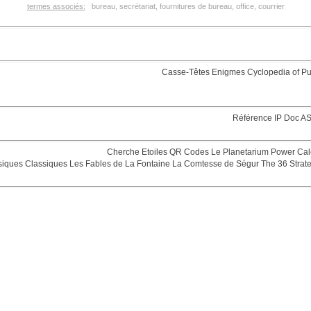
termes associés:
bureau, secrétariat, fournitures de bureau, office, courrier
Casse-Têtes
Enigmes
Cyclopedia of Pu
Référence
IP Doc
AS
Cherche Etoiles
QR Codes
Le Planetarium
Power Cal
siques
Classiques
Les Fables de La Fontaine
La Comtesse de Ségur
The 36 Strat