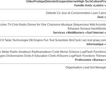
Utiles
Pratique
Détente
Groupes
Internet
High-Tech
Culture
Pro
Famille-Amis »
Loisirs »
Détente
Ce Jour-là
Consommation
Loan Calcs
Jeux »
zzles
TV-Ciné-Radio
Dinner for One
Chansons-Musique
Séquenceur Midi
Accords
Réseaux Sociaux
HackWords
Services »
WebMasters »
Surf Internet »
CII Table
Technologie
DB Engine
Fun
Text Scrambler
BinClock
I am lost
qnwp.com
Informatique »
c
Metar
Radio-Amateurs
Radioamateurs
Code Morse
Science
LogiFlash
Fonctions
egies
Dictionnaires
Dictio.fr
Education
Chefs d'Oeuvre
LogiFlash
Fonctions
Thèmes
Professions »
Bureau »
Organisation
Lead Not Manage