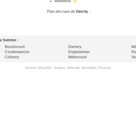
Wikipedia
Plan des rues de
Ginchy
»
 la Somme :
Bouzincourt
Damery
Mé
Courtemanche
Englebelmer
Ro
Crémery
Millencourt
Va
Somme (Picardie)
-
Amiens
,
Abbeville
,
Montdidier
,
Péronne