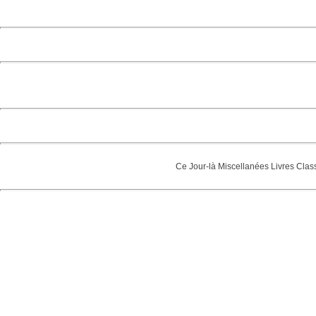
Ce Jour-là
Miscellanées
Livres
Clas