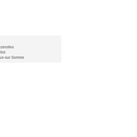
zerolles
llot
ux-sur-Somme