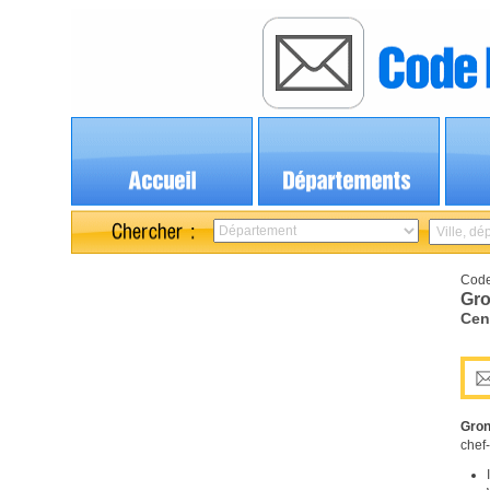
Code
Gro
Cen
Gro
chef-