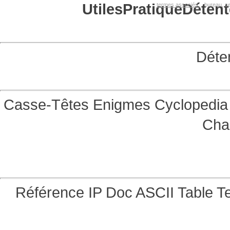
Utiles
Pratique
Détent
termes associés:
bureau, se
Déte
Casse-Têtes
Enigmes
Cyclopedia 
Cha
Référence
IP Doc
ASCII Table
Te