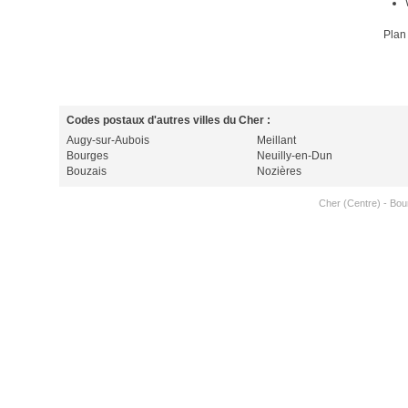
Plan
Codes postaux d'autres villes du Cher :
Augy-sur-Aubois
Meillant
Bourges
Neuilly-en-Dun
Bouzais
Nozières
Cher (Centre)
-
Bou