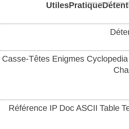
Utiles
Pratique
Détent
termes associés:
bureau, se
Déte
Casse-Têtes
Enigmes
Cyclopedia 
Cha
Référence
IP Doc
ASCII Table
Te