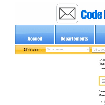
Code
Jar
Lor
Jarn
Mose