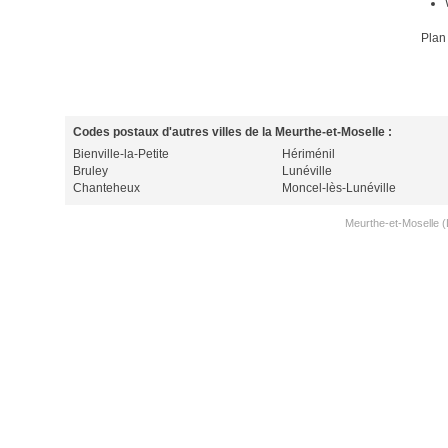
Plan
Codes postaux d'autres villes de la Meurthe-et-Moselle :
Bienville-la-Petite
Hériménil
Bruley
Lunéville
Chanteheux
Moncel-lès-Lunéville
Meurthe-et-Moselle (