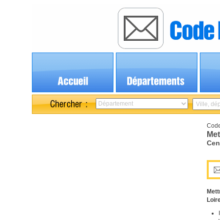
Code
Met
Cen
Mett
Loir