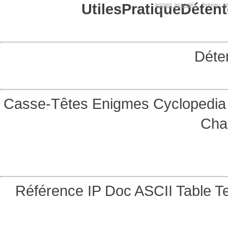
Utiles
Pratique
Détent
termes associés:
bureau, se
Déte
Casse-Têtes
Enigmes
Cyclopedia 
Cha
Référence
IP Doc
ASCII Table
Te