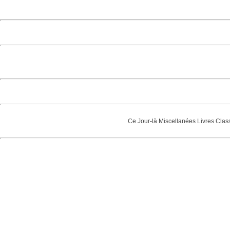
Ce Jour-là
Miscellanées
Livres
Clas