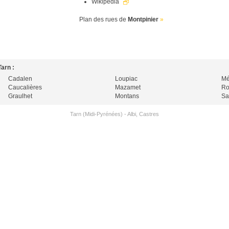
Wikipedia
Plan des rues de
Montpinier
»
arn :
Cadalen
Loupiac
Mé
Caucalières
Mazamet
Ro
Graulhet
Montans
Sa
Tarn (Midi-Pyrénées)
-
Albi
,
Castres