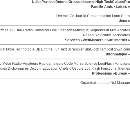
Utiles
Pratique
Détente
Groupes
Internet
High-Tech
Culture
Pro
Famille-Amis »
Loisirs »
Détente
Ce Jour-là
Consommation
Loan Calcs
Jeux »
zzles
TV-Ciné-Radio
Dinner for One
Chansons-Musique
Séquenceur Midi
Accords
Réseaux Sociaux
HackWords
Services »
WebMasters »
Surf Internet »
CII Table
Technologie
DB Engine
Fun
Text Scrambler
BinClock
I am lost
qnwp.com
Informatique »
c
Metar
Radio-Amateurs
Radioamateurs
Code Morse
Science
LogiFlash
Fonctions
egies
Dictionnaires
Dictio.fr
Education
Chefs d'Oeuvre
LogiFlash
Fonctions
Thèmes
Professions »
Bureau »
Organisation
Lead Not Manage