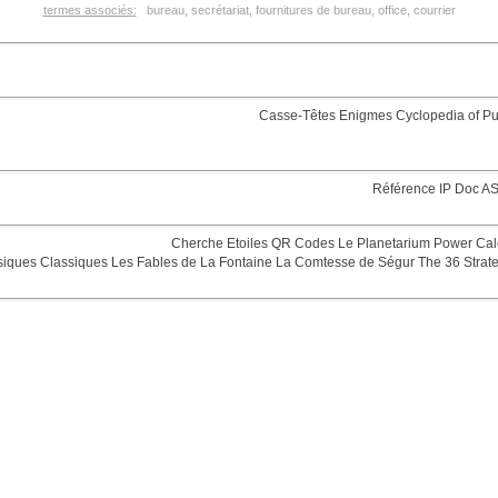
termes associés:
bureau, secrétariat, fournitures de bureau, office, courrier
Casse-Têtes
Enigmes
Cyclopedia of Pu
Référence
IP Doc
AS
Cherche Etoiles
QR Codes
Le Planetarium
Power Cal
siques
Classiques
Les Fables de La Fontaine
La Comtesse de Ségur
The 36 Strat