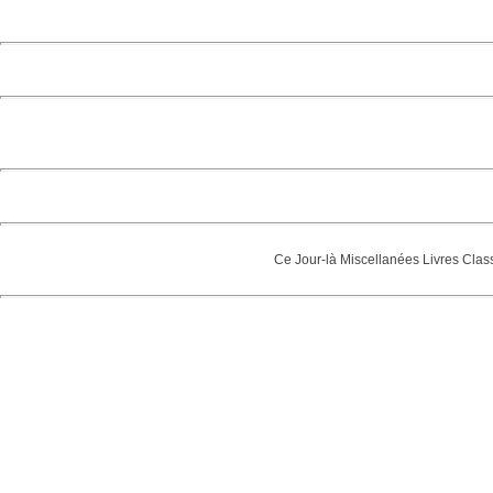
Ce Jour-là
Miscellanées
Livres
Clas