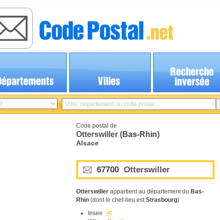
Code postal de
Otterswiller (
Bas-Rhin
)
Alsace
67700
Otterswiller
Otterswiller
appartient au département du
Bas-
Rhin
(dont le chef-lieu est
Strasbourg
)
Insee