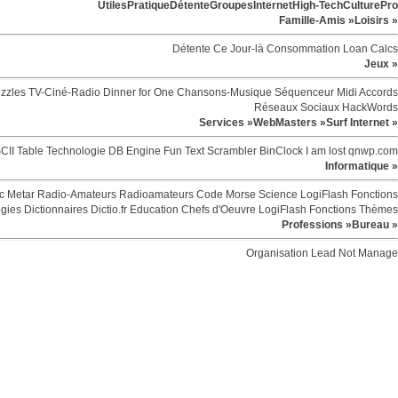
Utiles
Pratique
Détente
Groupes
Internet
High-Tech
Culture
Pro
Famille-Amis »
Loisirs »
Détente
Ce Jour-là
Consommation
Loan Calcs
Jeux »
zzles
TV-Ciné-Radio
Dinner for One
Chansons-Musique
Séquenceur Midi
Accords
Réseaux Sociaux
HackWords
Services »
WebMasters »
Surf Internet »
CII Table
Technologie
DB Engine
Fun
Text Scrambler
BinClock
I am lost
qnwp.com
Informatique »
c
Metar
Radio-Amateurs
Radioamateurs
Code Morse
Science
LogiFlash
Fonctions
egies
Dictionnaires
Dictio.fr
Education
Chefs d'Oeuvre
LogiFlash
Fonctions
Thèmes
Professions »
Bureau »
Organisation
Lead Not Manage