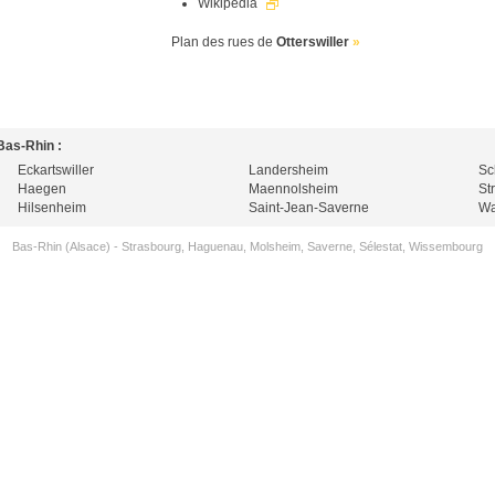
Wikipedia
Plan des rues de
Otterswiller
»
Bas-Rhin :
Eckartswiller
Landersheim
Sc
Haegen
Maennolsheim
St
Hilsenheim
Saint-Jean-Saverne
Wa
Bas-Rhin (Alsace)
-
Strasbourg
,
Haguenau
,
Molsheim
,
Saverne
,
Sélestat
,
Wissembourg