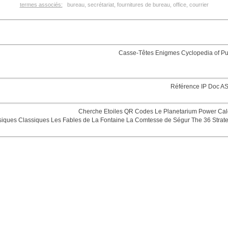
termes associés:
bureau, secrétariat, fournitures de bureau, office, courrier
Casse-Têtes
Enigmes
Cyclopedia of Pu
Référence
IP Doc
AS
Cherche Etoiles
QR Codes
Le Planetarium
Power Cal
siques
Classiques
Les Fables de La Fontaine
La Comtesse de Ségur
The 36 Strat