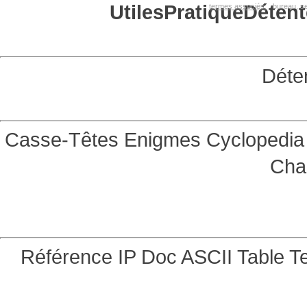
Utiles
Pratique
Détent
termes associés:
bureau, se
Déte
Casse-Têtes
Enigmes
Cyclopedia 
Cha
Référence
IP Doc
ASCII Table
Te