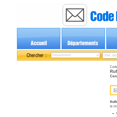
Code
Ruf
Cen
Ruff
le ch