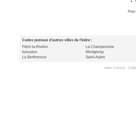
Plan
Codes postaux d'autres villes de l'Indre :
Fléré-la-Rivière
La Champenoise
Issoudun
Montgivray
La Berthenoux
Saint-Aubin
Indre (Centre)
-
Chât