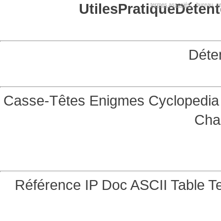
Utiles
Pratique
Détent
termes associés:
bureau, se
Déte
Casse-Têtes
Enigmes
Cyclopedia 
Cha
Référence
IP Doc
ASCII Table
Te