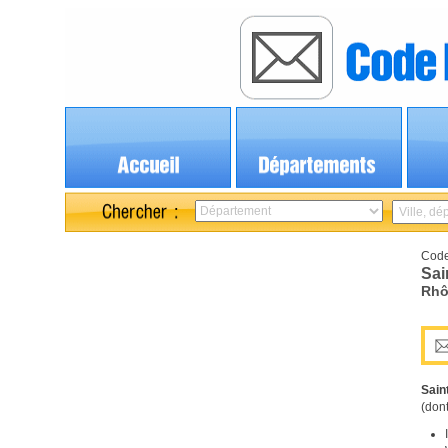
Code
Sai
Rhô
Sain
(dont