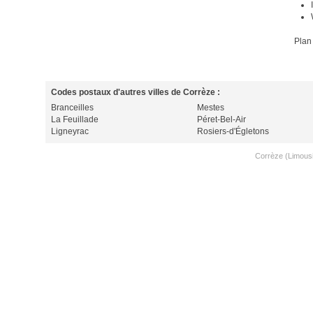
Plan
Codes postaux d'autres villes de Corrèze :
Branceilles
Mestes
La Feuillade
Péret-Bel-Air
Ligneyrac
Rosiers-d'Égletons
Corrèze (Limous