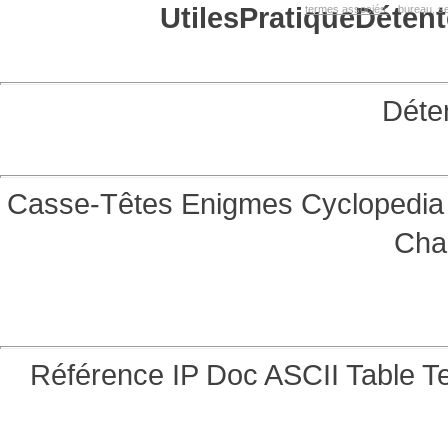
Utiles
Pratique
Détent
termes associés:
bureau, se
Déte
Casse-Têtes
Enigmes
Cyclopedia 
Cha
Référence
IP Doc
ASCII Table
Te