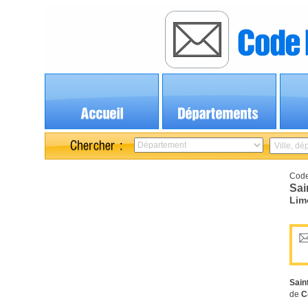
Code
Sai
Lim
Sain
de
C