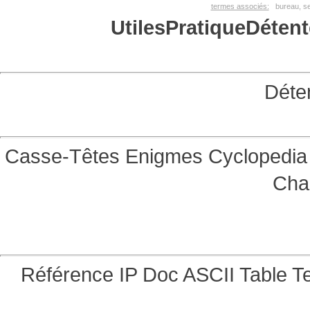
termes associés:
bureau, se
Utiles
Pratique
Détent
Déte
Casse-Têtes
Enigmes
Cyclopedia 
Cha
Référence
IP Doc
ASCII Table
Te