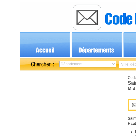
Code
Sai
Mid
Sain
Haut