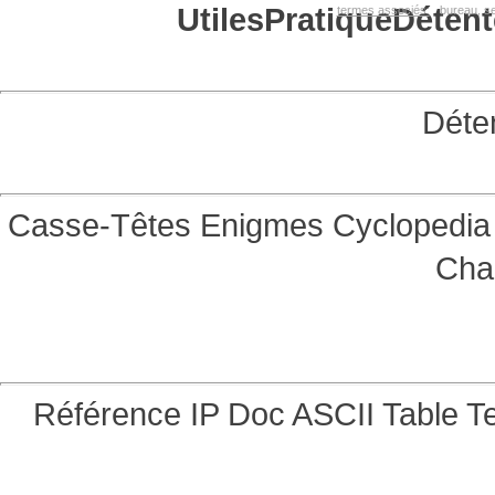
Utiles
Pratique
Détent
termes associés:
bureau, se
Déte
Casse-Têtes
Enigmes
Cyclopedia 
Cha
Référence
IP Doc
ASCII Table
Te