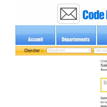
Code
Sai
Auv
Sain
de l
Vela