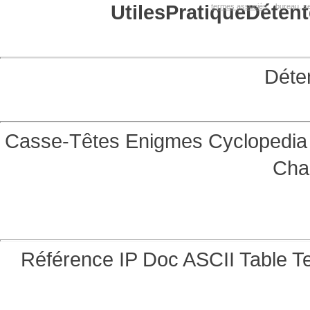
Utiles
Pratique
Détent
termes associés:
bureau, se
Déte
Casse-Têtes
Enigmes
Cyclopedia 
Cha
Référence
IP Doc
ASCII Table
Te