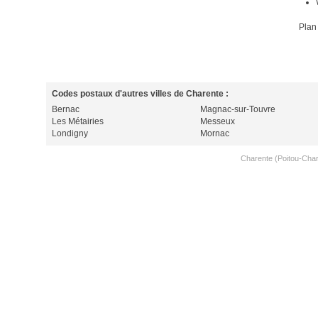
Plan
Codes postaux d'autres villes de Charente :
Bernac
Magnac-sur-Touvre
Les Métairies
Messeux
Londigny
Mornac
Charente (Poitou-Cha