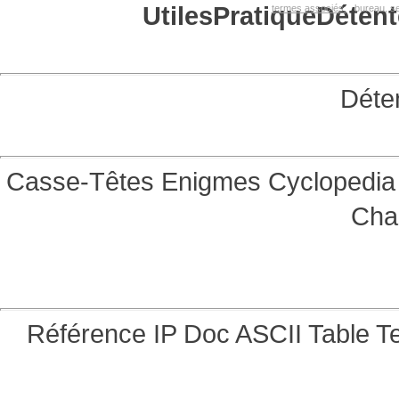
Utiles
Pratique
Détent
termes associés:
bureau, se
Déte
Casse-Têtes
Enigmes
Cyclopedia 
Cha
Référence
IP Doc
ASCII Table
Te