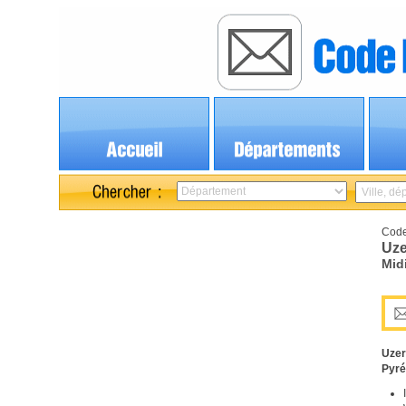
Code
Uze
Mid
Uzer
Pyr