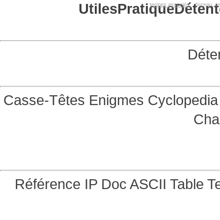
Utiles
Pratique
Détent
termes associés:
bureau, se
Déte
Casse-Têtes
Enigmes
Cyclopedia 
Cha
Référence
IP Doc
ASCII Table
Te