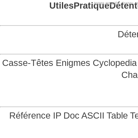
Utiles
Pratique
Détent
termes associés:
bureau, se
Déte
Casse-Têtes
Enigmes
Cyclopedia 
Cha
Référence
IP Doc
ASCII Table
Te