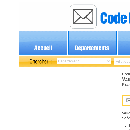
Code
Vau
Fra
Vau
Saô