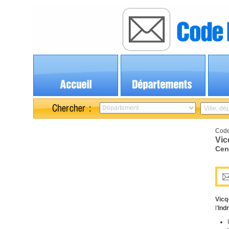
Code
Vic
Cen
Vicq
l'
Ind