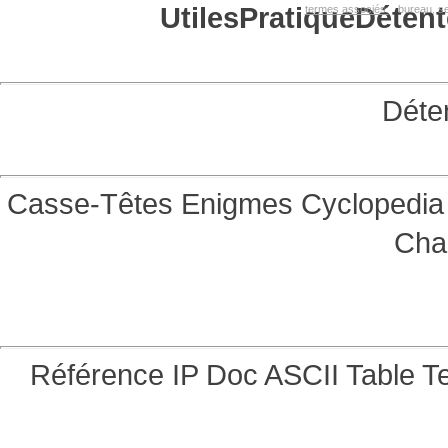
Utiles
Pratique
Détent
termes associés:
bureau, se
Déte
Casse-Têtes
Enigmes
Cyclopedia 
Cha
Référence
IP Doc
ASCII Table
Te