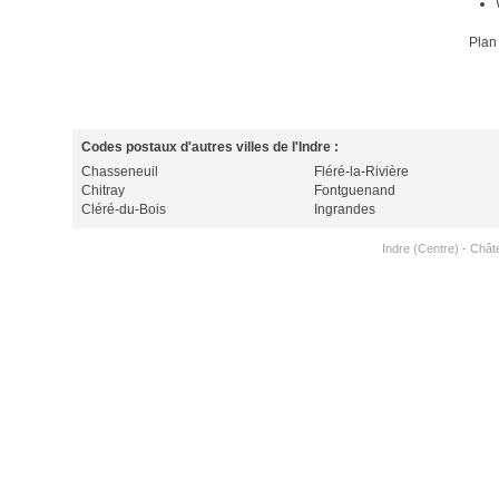
Plan
Codes postaux d'autres villes de l'Indre :
Chasseneuil
Fléré-la-Rivière
Chitray
Fontguenand
Cléré-du-Bois
Ingrandes
Indre (Centre)
-
Chât