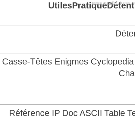
Utiles
Pratique
Détent
termes associés:
bureau, se
Déte
Casse-Têtes
Enigmes
Cyclopedia 
Cha
Référence
IP Doc
ASCII Table
Te