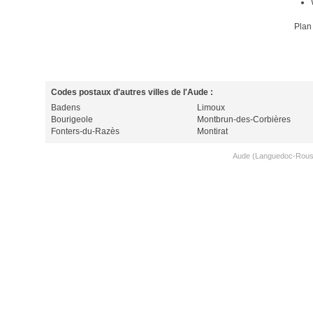
Plan
Codes postaux d'autres villes de l'Aude :
Badens
Limoux
Bourigeole
Montbrun-des-Corbières
Fonters-du-Razès
Montirat
Aude (Languedoc-Rouss