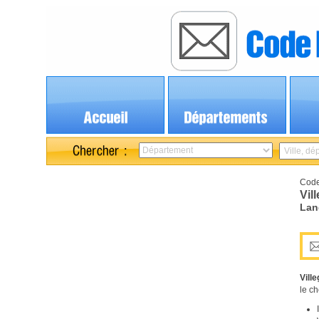
Code
Vill
Lan
Ville
le ch