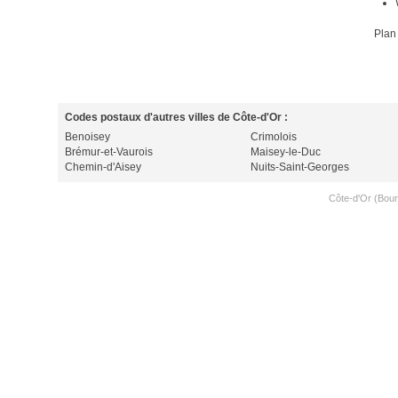
Plan
Codes postaux d'autres villes de Côte-d'Or :
Benoisey
Crimolois
Brémur-et-Vaurois
Maisey-le-Duc
Chemin-d'Aisey
Nuits-Saint-Georges
Côte-d'Or (Bou