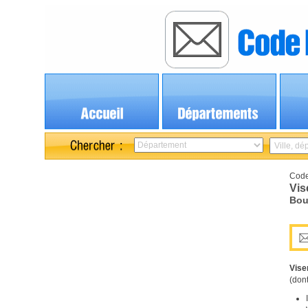
Code
Vis
Bou
Vise
(dont