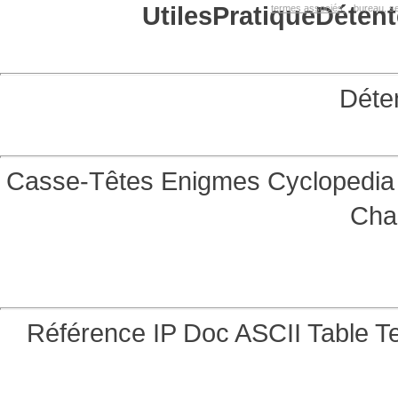
Utiles
Pratique
Détent
termes associés:
bureau, se
Déte
Casse-Têtes
Enigmes
Cyclopedia 
Cha
Référence
IP Doc
ASCII Table
Te