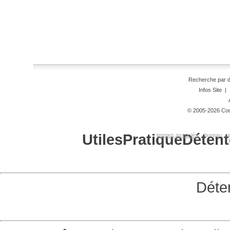
Recherche par 
Infos Site
|
© 2005-2026 Code
Utiles
Pratique
Détent
termes associés:
bureau, se
Déte