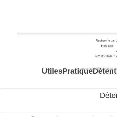
Recherche par 
Infos Site
|
© 2005-2026 Code
Utiles
Pratique
Détent
termes associés:
bureau, se
Déte