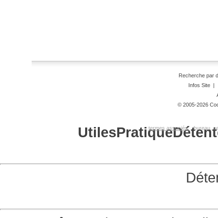
Recherche par 
Infos Site
|
© 2005-2026 Code
Utiles
Pratique
Détent
termes associés:
bureau, se
Déte