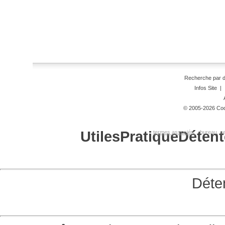
Recherche par 
Infos Site
|
© 2005-2026 Code
Utiles
Pratique
Détent
termes associés:
bureau, se
Déte