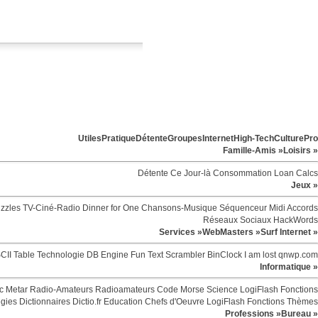
Utiles
Pratique
Détente
Groupes
Internet
High-Tech
Culture
Pro
Famille-Amis »
Loisirs »
Détente
Ce Jour-là
Consommation
Loan Calcs
Jeux »
zzles
TV-Ciné-Radio
Dinner for One
Chansons-Musique
Séquenceur Midi
Accords
Réseaux Sociaux
HackWords
Services »
WebMasters »
Surf Internet »
CII Table
Technologie
DB Engine
Fun
Text Scrambler
BinClock
I am lost
qnwp.com
Informatique »
c
Metar
Radio-Amateurs
Radioamateurs
Code Morse
Science
LogiFlash
Fonctions
egies
Dictionnaires
Dictio.fr
Education
Chefs d'Oeuvre
LogiFlash
Fonctions
Thèmes
Professions »
Bureau »