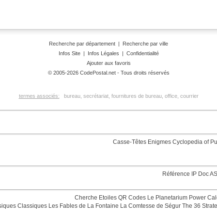
Recherche par département
|
Recherche par ville
Infos Site
|
Infos Légales
|
Confidentialité
Ajouter aux favoris
© 2005-2026 CodePostal.net - Tous droits réservés
termes associés:
bureau, secrétariat, fournitures de bureau, office, courrier
Casse-Têtes
Enigmes
Cyclopedia of Pu
Référence
IP Doc
AS
Cherche Etoiles
QR Codes
Le Planetarium
Power Cal
siques
Classiques
Les Fables de La Fontaine
La Comtesse de Ségur
The 36 Strat