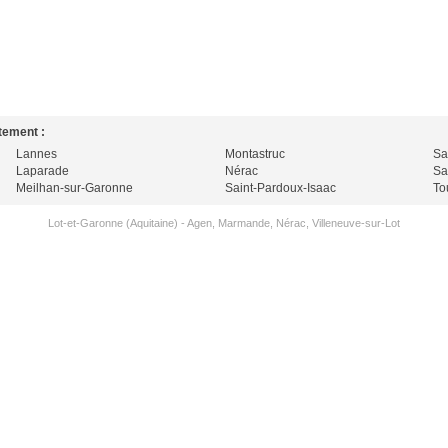
ement :
Lannes
Montastruc
Sa
Laparade
Nérac
Sa
Meilhan-sur-Garonne
Saint-Pardoux-Isaac
To
Lot-et-Garonne (Aquitaine)
-
Agen
,
Marmande
,
Nérac
,
Villeneuve-sur-Lot