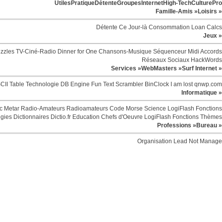
Utiles
Pratique
Détente
Groupes
Internet
High-Tech
Culture
Pro
Famille-Amis »
Loisirs »
Détente
Ce Jour-là
Consommation
Loan Calcs
Jeux »
zzles
TV-Ciné-Radio
Dinner for One
Chansons-Musique
Séquenceur Midi
Accords
Réseaux Sociaux
HackWords
Services »
WebMasters »
Surf Internet »
CII Table
Technologie
DB Engine
Fun
Text Scrambler
BinClock
I am lost
qnwp.com
Informatique »
c
Metar
Radio-Amateurs
Radioamateurs
Code Morse
Science
LogiFlash
Fonctions
egies
Dictionnaires
Dictio.fr
Education
Chefs d'Oeuvre
LogiFlash
Fonctions
Thèmes
Professions »
Bureau »
Organisation
Lead Not Manage