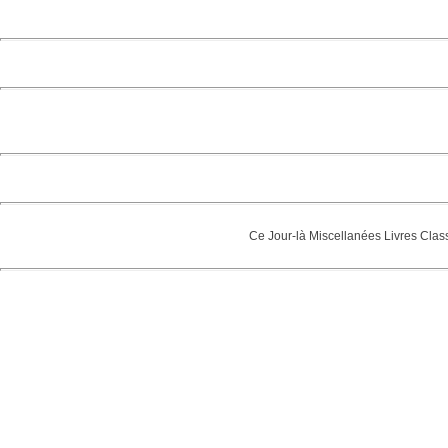
Ce Jour-là
Miscellanées
Livres
Clas