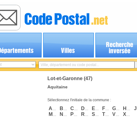
Lot-et-Garonne (47)
Aquitaine
Sélectionnez l'initiale de la commune :
A
B
C
D
E
F
G
H
J
…
…
…
…
…
…
…
…
M
N
P
R
S
T
V
X
…
…
…
…
…
…
…
…