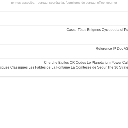
termes associés:
bureau, secrétariat, fournitures de bureau, office, courrier
Casse-Têtes
Enigmes
Cyclopedia of Pu
Référence
IP Doc
AS
Cherche Etoiles
QR Codes
Le Planetarium
Power Cal
siques
Classiques
Les Fables de La Fontaine
La Comtesse de Ségur
The 36 Strat