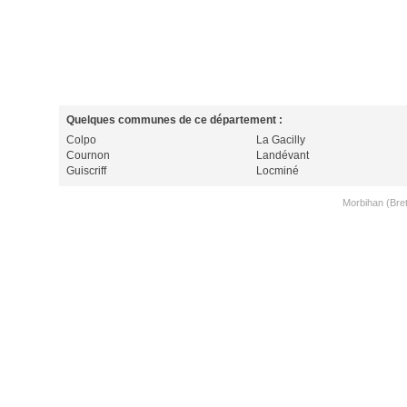
Quelques communes de ce département :
Colpo
La Gacilly
Cournon
Landévant
Guiscriff
Locminé
Morbihan (Bre