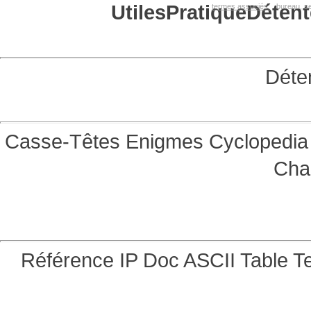
Utiles
Pratique
Détent
termes associés:
bureau, se
Déte
Casse-Têtes
Enigmes
Cyclopedia 
Cha
Référence
IP Doc
ASCII Table
Te