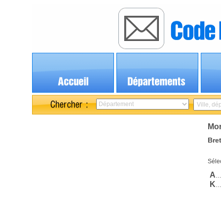
Mor
Bre
Sélec
A
K