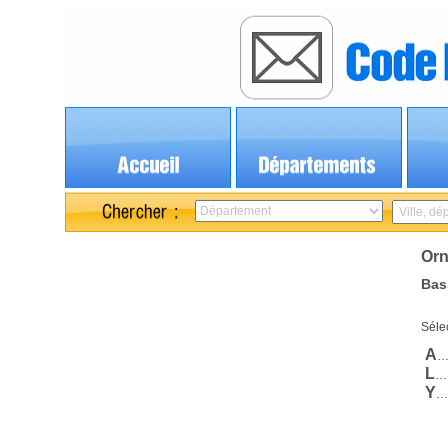
Orn
Bas
Sélec
A
L
…
Y
…