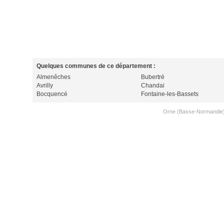
Quelques communes de ce département :
Almenêches
Bubertré
Avrilly
Chandai
Bocquencé
Fontaine-les-Bassets
Orne (Basse-Normandie