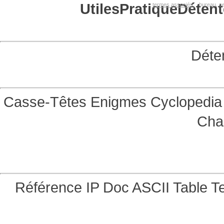
Utiles
Pratique
Détent
termes associés:
bureau, se
Déte
Casse-Têtes
Enigmes
Cyclopedia 
Cha
Référence
IP Doc
ASCII Table
Te