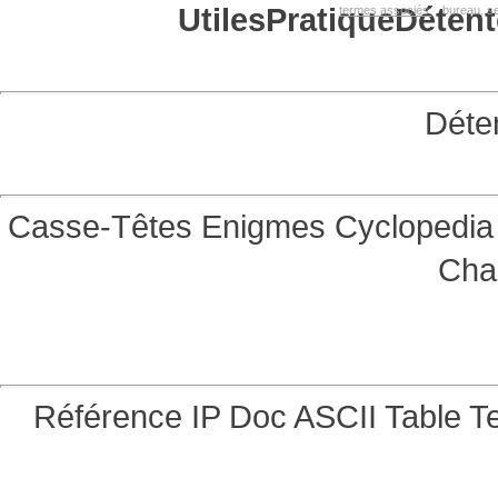
Utiles
Pratique
Détent
termes associés:
bureau, se
Déte
Casse-Têtes
Enigmes
Cyclopedia 
Cha
Référence
IP Doc
ASCII Table
Te