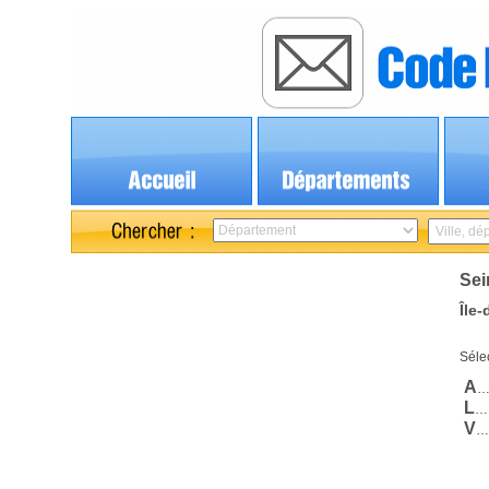
Sei
Île
Sélec
A
L
…
V
…