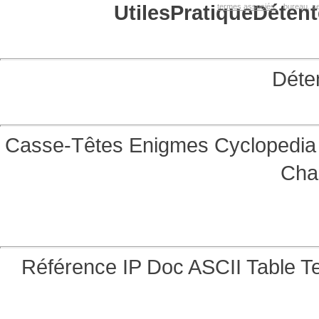
Utiles
Pratique
Détent
termes associés:
bureau, se
Déte
Casse-Têtes
Enigmes
Cyclopedia 
Cha
Référence
IP Doc
ASCII Table
Te