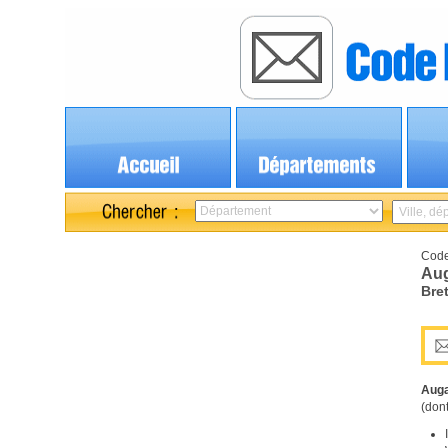
Code
Aug
Bre
Aug
(dont