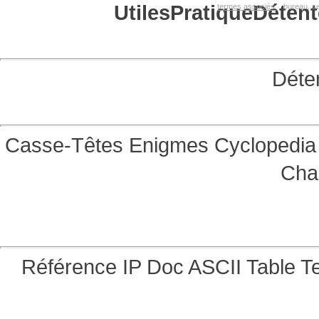
Utiles
Pratique
Détent
termes associés:
bureau, se
Déte
Casse-Têtes
Enigmes
Cyclopedia 
Cha
Référence
IP Doc
ASCII Table
Te