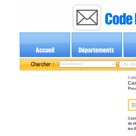
Code
Cas
Pro
Cast
de-H
les-