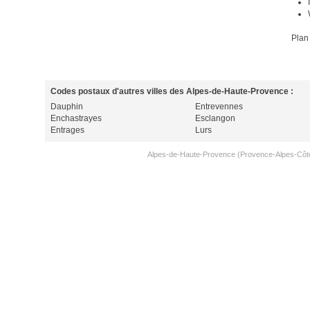
Plan
Codes postaux d'autres villes des Alpes-de-Haute-Provence :
Dauphin
Entrevennes
Enchastrayes
Esclangon
Entrages
Lurs
Alpes-de-Haute-Provence (Provence-Alpes-Côte