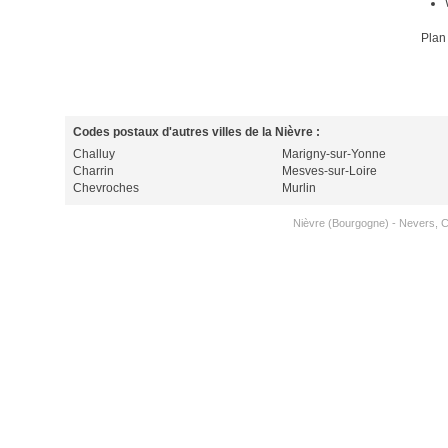
Plan
Codes postaux d'autres villes de la Nièvre :
Challuy
Marigny-sur-Yonne
Charrin
Mesves-sur-Loire
Chevroches
Murlin
Nièvre (Bourgogne)
-
Nevers
,
C