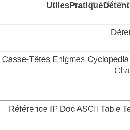
Utiles
Pratique
Détent
termes associés:
bureau, se
Déte
Casse-Têtes
Enigmes
Cyclopedia 
Cha
Référence
IP Doc
ASCII Table
Te