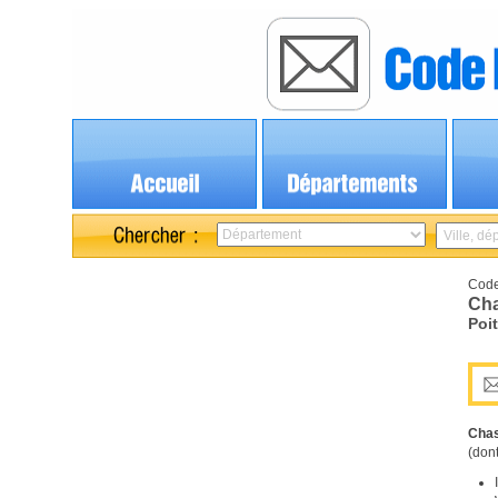
Code
Cha
Poi
Cha
(dont