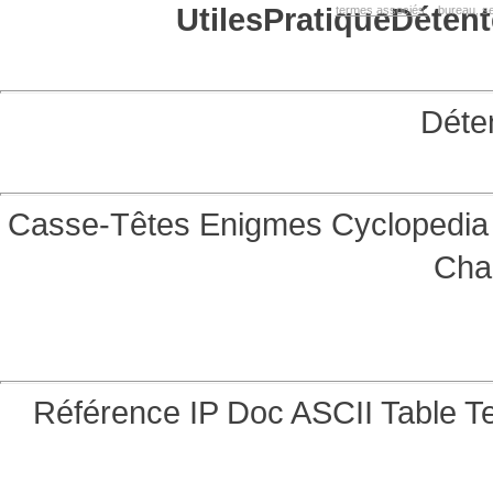
Utiles
Pratique
Détent
termes associés:
bureau, se
Déte
Casse-Têtes
Enigmes
Cyclopedia 
Cha
Référence
IP Doc
ASCII Table
Te