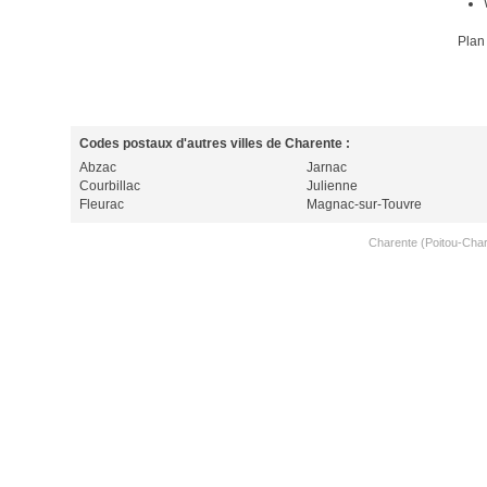
Plan
Codes postaux d'autres villes de Charente :
Abzac
Jarnac
Courbillac
Julienne
Fleurac
Magnac-sur-Touvre
Charente (Poitou-Cha