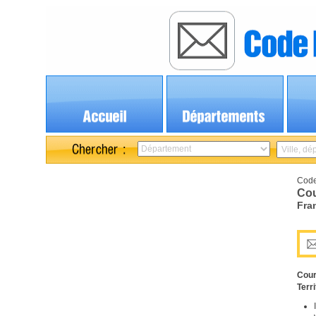
Code
Cou
Fra
Cour
Terri