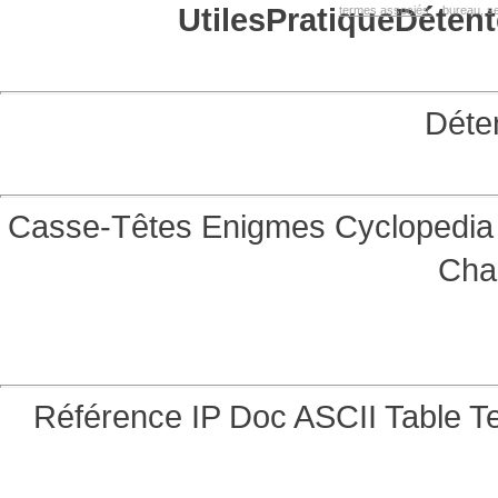
Utiles
Pratique
Détent
termes associés:
bureau, se
Déte
Casse-Têtes
Enigmes
Cyclopedia 
Cha
Référence
IP Doc
ASCII Table
Te