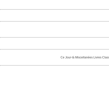
Ce Jour-là
Miscellanées
Livres
Clas