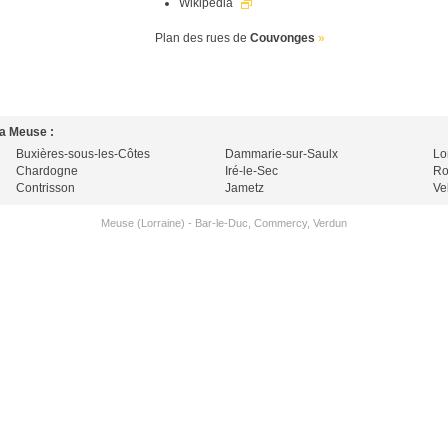
Wikipedia
Plan des rues de
Couvonges
»
la Meuse :
Buxières-sous-les-Côtes
Dammarie-sur-Saulx
Lo
Chardogne
Iré-le-Sec
Ro
Contrisson
Jametz
Ve
Meuse (Lorraine)
-
Bar-le-Duc
,
Commercy
,
Verdun