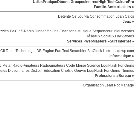
Utiles
Pratique
Détente
Groupes
Internet
High-Tech
Culture
Pro
Famille-Amis »
Loisirs »
Détente
Ce Jour-là
Consommation
Loan Calcs
Jeux »
zzles
TV-Ciné-Radio
Dinner for One
Chansons-Musique
Séquenceur Midi
Accords
Réseaux Sociaux
HackWords
Services »
WebMasters »
Surf Internet »
CII Table
Technologie
DB Engine
Fun
Text Scrambler
BinClock
I am lost
qnwp.com
Informatique »
c
Metar
Radio-Amateurs
Radioamateurs
Code Morse
Science
LogiFlash
Fonctions
egies
Dictionnaires
Dictio.fr
Education
Chefs d'Oeuvre
LogiFlash
Fonctions
Thèmes
Professions »
Bureau »
Organisation
Lead Not Manage