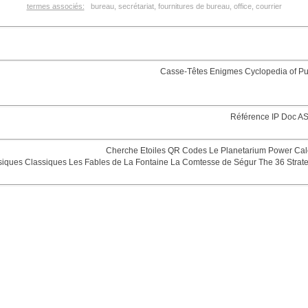
termes associés:
bureau, secrétariat, fournitures de bureau, office, courrier
Casse-Têtes
Enigmes
Cyclopedia of Pu
Référence
IP Doc
AS
Cherche Etoiles
QR Codes
Le Planetarium
Power Cal
siques
Classiques
Les Fables de La Fontaine
La Comtesse de Ségur
The 36 Strat