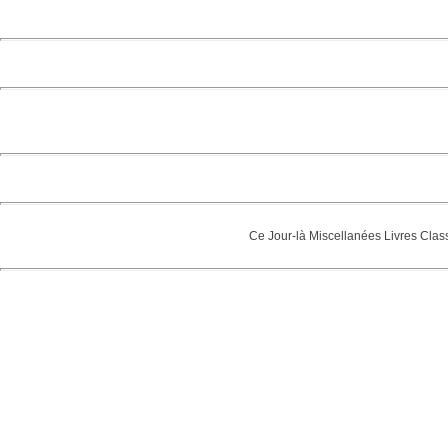
Ce Jour-là
Miscellanées
Livres
Clas