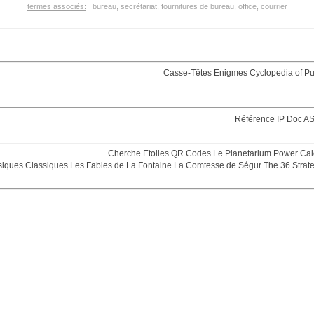
termes associés:
bureau, secrétariat, fournitures de bureau, office, courrier
Casse-Têtes
Enigmes
Cyclopedia of Pu
Référence
IP Doc
AS
Cherche Etoiles
QR Codes
Le Planetarium
Power Cal
siques
Classiques
Les Fables de La Fontaine
La Comtesse de Ségur
The 36 Strat