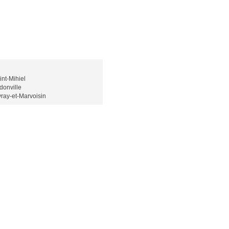
int-Mihiel
donville
vray-et-Marvoisin