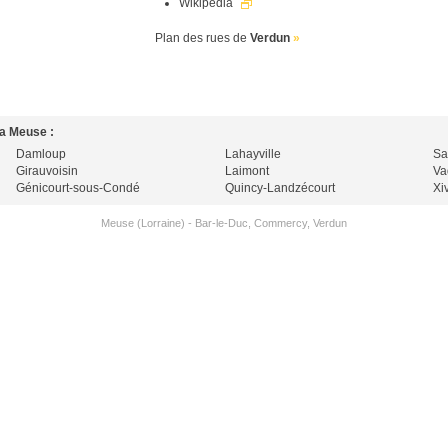
Wikipedia
Plan des rues de
Verdun
»
la Meuse :
Damloup
Lahayville
Sa
Girauvoisin
Laimont
Va
Génicourt-sous-Condé
Quincy-Landzécourt
Xi
Meuse (Lorraine)
-
Bar-le-Duc
,
Commercy
,
Verdun