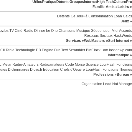
Utiles
Pratique
Détente
Groupes
Internet
High-Tech
Culture
Pro
Famille-Amis »
Loisirs »
Détente
Ce Jour-là
Consommation
Loan Calcs
Jeux »
zzles
TV-Ciné-Radio
Dinner for One
Chansons-Musique
Séquenceur Midi
Accords
Réseaux Sociaux
HackWords
Services »
WebMasters »
Surf Internet »
CII Table
Technologie
DB Engine
Fun
Text Scrambler
BinClock
I am lost
qnwp.com
Informatique »
c
Metar
Radio-Amateurs
Radioamateurs
Code Morse
Science
LogiFlash
Fonctions
egies
Dictionnaires
Dictio.fr
Education
Chefs d'Oeuvre
LogiFlash
Fonctions
Thèmes
Professions »
Bureau »
Organisation
Lead Not Manage