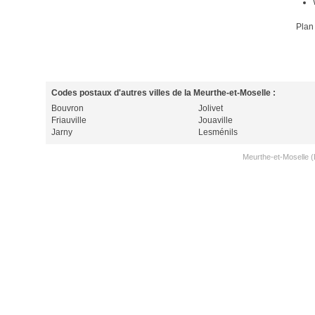
Plan
Codes postaux d'autres villes de la Meurthe-et-Moselle :
Bouvron
Jolivet
Friauville
Jouaville
Jarny
Lesménils
Meurthe-et-Moselle (