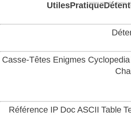
Utiles
Pratique
Détent
termes associés:
bureau, se
Déte
Casse-Têtes
Enigmes
Cyclopedia 
Cha
Référence
IP Doc
ASCII Table
Te