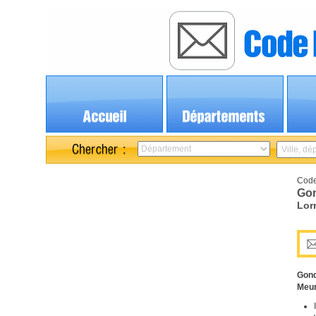
Code
Gon
Lor
Gond
Meur