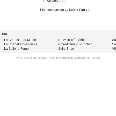
Wikipedia
Plan des rues de
La Lande-Patry
»
'Orne :
La Chapelle-au-Moine
Neuville-près-Sées
Sa
La Chapelle-près-Sées
Notre-Dame-du-Rocher
Sa
La Selle-la-Forge
Saint-Brice
Vi
Orne (Basse-Normandie)
-
Alençon
,
Argentan
,
Mortagne-au-Perche