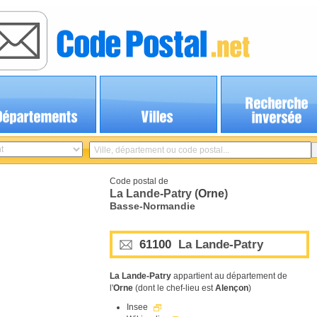
Code postal de
La Lande-Patry (
Orne
)
Basse-Normandie
61100
La Lande-Patry
La Lande-Patry
appartient au département de
l'
Orne
(dont le chef-lieu est
Alençon
)
Insee