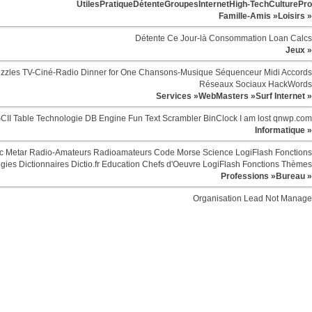
Utiles
Pratique
Détente
Groupes
Internet
High-Tech
Culture
Pro
Famille-Amis »
Loisirs »
Détente
Ce Jour-là
Consommation
Loan Calcs
Jeux »
zzles
TV-Ciné-Radio
Dinner for One
Chansons-Musique
Séquenceur Midi
Accords
Réseaux Sociaux
HackWords
Services »
WebMasters »
Surf Internet »
CII Table
Technologie
DB Engine
Fun
Text Scrambler
BinClock
I am lost
qnwp.com
Informatique »
c
Metar
Radio-Amateurs
Radioamateurs
Code Morse
Science
LogiFlash
Fonctions
egies
Dictionnaires
Dictio.fr
Education
Chefs d'Oeuvre
LogiFlash
Fonctions
Thèmes
Professions »
Bureau »
Organisation
Lead Not Manage