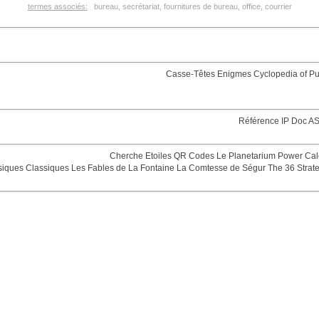
termes associés:
bureau, secrétariat, fournitures de bureau, office, courrier
Casse-Têtes
Enigmes
Cyclopedia of Pu
Référence
IP Doc
AS
Cherche Etoiles
QR Codes
Le Planetarium
Power Cal
siques
Classiques
Les Fables de La Fontaine
La Comtesse de Ségur
The 36 Strat