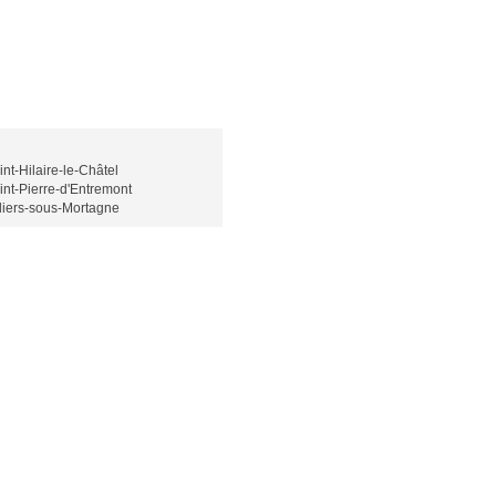
int-Hilaire-le-Châtel
int-Pierre-d'Entremont
lliers-sous-Mortagne