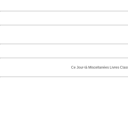
Ce Jour-là
Miscellanées
Livres
Clas