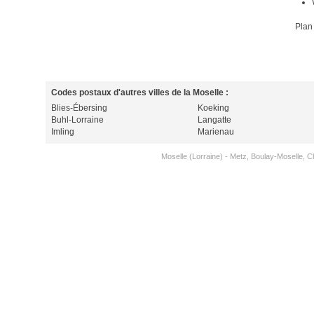
Plan
Codes postaux d'autres villes de la Moselle :
Blies-Ébersing
Koeking
Buhl-Lorraine
Langatte
Imling
Marienau
Moselle (Lorraine)
-
Metz
,
Boulay-Moselle
,
C