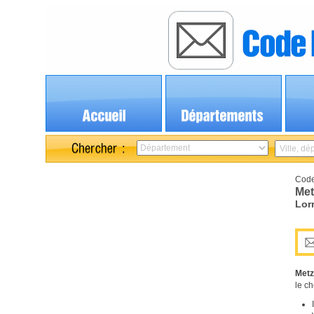
Code
Met
Lor
Metz
le ch