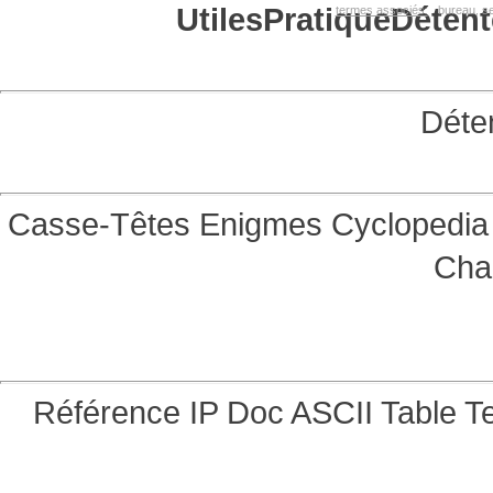
Utiles
Pratique
Détent
termes associés:
bureau, se
Déte
Casse-Têtes
Enigmes
Cyclopedia 
Cha
Référence
IP Doc
ASCII Table
Te