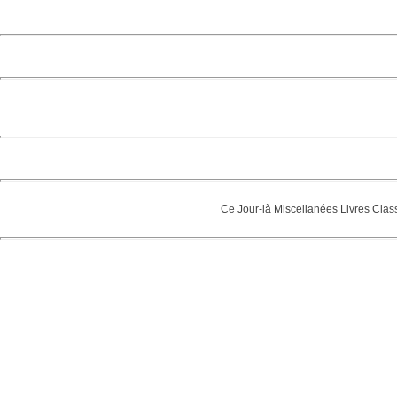
Ce Jour-là
Miscellanées
Livres
Clas