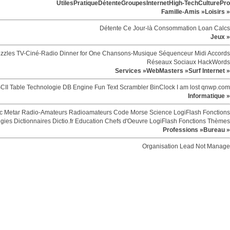
Utiles
Pratique
Détente
Groupes
Internet
High-Tech
Culture
Pro
Famille-Amis »
Loisirs »
Détente
Ce Jour-là
Consommation
Loan Calcs
Jeux »
zzles
TV-Ciné-Radio
Dinner for One
Chansons-Musique
Séquenceur Midi
Accords
Réseaux Sociaux
HackWords
Services »
WebMasters »
Surf Internet »
CII Table
Technologie
DB Engine
Fun
Text Scrambler
BinClock
I am lost
qnwp.com
Informatique »
c
Metar
Radio-Amateurs
Radioamateurs
Code Morse
Science
LogiFlash
Fonctions
egies
Dictionnaires
Dictio.fr
Education
Chefs d'Oeuvre
LogiFlash
Fonctions
Thèmes
Professions »
Bureau »
Organisation
Lead Not Manage