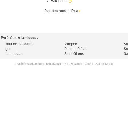
Wikipedia
Plan des rues de
Pau
»
 Pyrénées-Atlantiques :
Haut-de-Bosdarros
Mirepeix
Sa
Igon
Pardies-Piétat
Sa
Lanneplaa
Saint-Girons
Sa
Pyrénées-Atlantiques (Aquitaine)
-
Pau
,
Bayonne
,
Oloron-Sainte-Marie