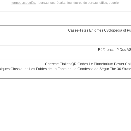
termes associés:
bureau, secrétariat, fournitures de bureau, office, courrier
Casse-Têtes
Enigmes
Cyclopedia of Pu
Référence
IP Doc
AS
Cherche Etoiles
QR Codes
Le Planetarium
Power Cal
siques
Classiques
Les Fables de La Fontaine
La Comtesse de Ségur
The 36 Strat