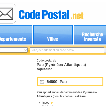
Code postal de
Pau (
Pyrénées-Atlantiques
)
Aquitaine
64000
Pau
Pau
appartient au département des
Pyrénées-
Atlantiques
(dont le chef-lieu est
Pau
)
Insee