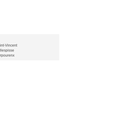
int-Vincent
llespisse
rpourenx