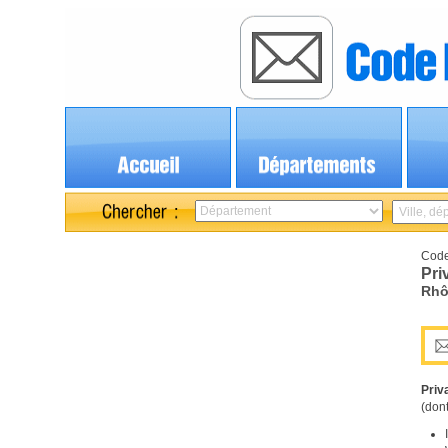
Code
Pri
Rhô
Priv
(dont