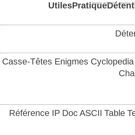
Utiles
Pratique
Détent
termes associés:
bureau, se
Déte
Casse-Têtes
Enigmes
Cyclopedia 
Cha
Référence
IP Doc
ASCII Table
Te