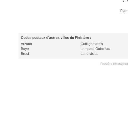
Plan
Codes postaux d'autres villes du Finistère :
Arzano
Guilligomarc'h
Baye
Lampaul-Guimiliau
Brest
Landivisiau
Finistère (Bretagne)