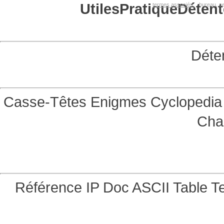
Utiles
Pratique
Détent
termes associés:
bureau, se
Déte
Casse-Têtes
Enigmes
Cyclopedia 
Cha
Référence
IP Doc
ASCII Table
Te