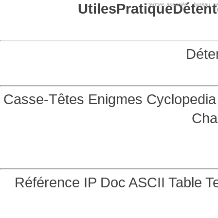
Utiles
Pratique
Détent
termes associés:
bureau, se
Déte
Casse-Têtes
Enigmes
Cyclopedia 
Cha
Référence
IP Doc
ASCII Table
Te