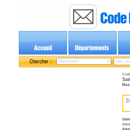
Code
Sai
Bas
Sain
dépa
Alen