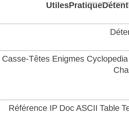
Utiles
Pratique
Détent
termes associés:
bureau, se
Déte
Casse-Têtes
Enigmes
Cyclopedia 
Cha
Référence
IP Doc
ASCII Table
Te